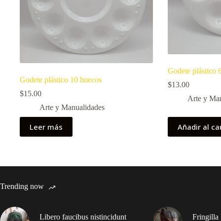
Godete plástico 
Godete plástico 10 huecos
$
13.00
$
15.00
Arte y Ma
Arte y Manualidades
Leer más
Añadir al ca
Trending now
Libero faucibus nistincidunt
Fringilla