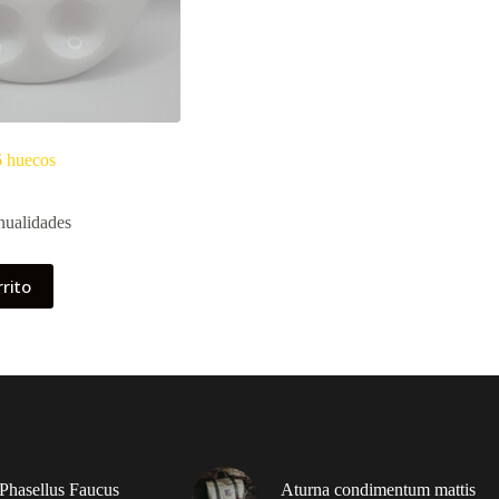
6 huecos
nualidades
rrito
 Phasellus Faucus
Aturna condimentum mattis