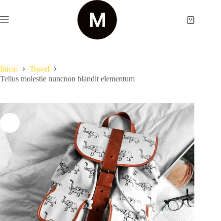
Saltar
al
contenido
Shopping
cart
Inicio
Travel
Tellus molestie nuncnon blandit elementum