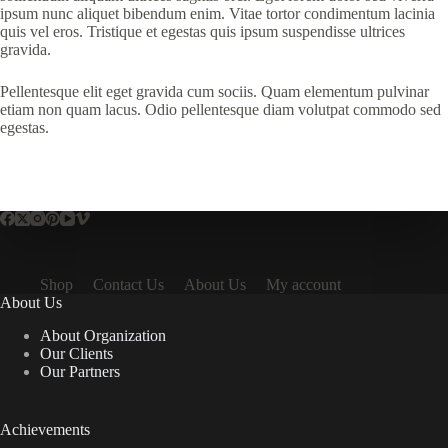
ipsum nunc aliquet bibendum enim. Vitae tortor condimentum lacinia
quis vel eros. Tristique et egestas quis ipsum suspendisse ultrices
gravida.
Pellentesque elit eget gravida cum sociis. Quam elementum pulvinar
etiam non quam lacus. Odio pellentesque diam volutpat commodo sed
egestas.
Shop
Contact Us
About Us
My account
About Us
About Organization
Our Clients
Our Partners
Achievements